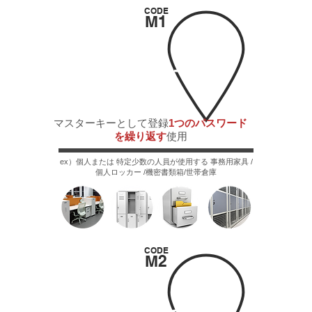
CODE
M1
固定モー
ド
​マスターキーとして登録
1つのパスワード
を繰り返す
使用
ex）個人または 特定少数の人員が使用する 事務用家具 /
個人ロッカー /機密書類箱/世帯倉庫
CODE
M2