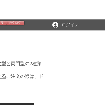
もり
カタログ
ログイン
型と両門型の2種類
する
ご注文の際は、ド