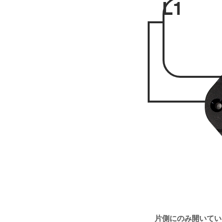
L1
外門
片側にのみ開いてい