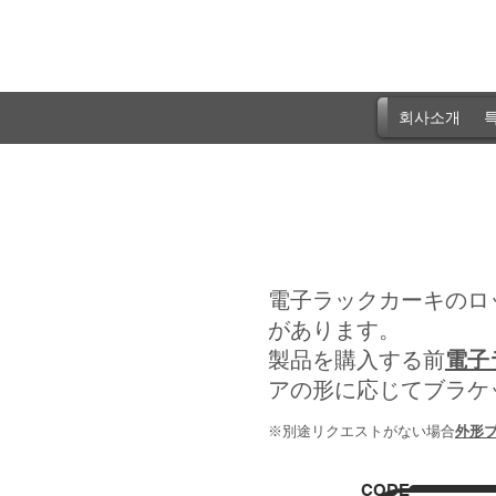
회사소개
특
電子ラックカーキのロ
があります。
製品を購入する前
電子
アの形に応じてブラケ
​※別途リクエストがない場合
外形
CODE