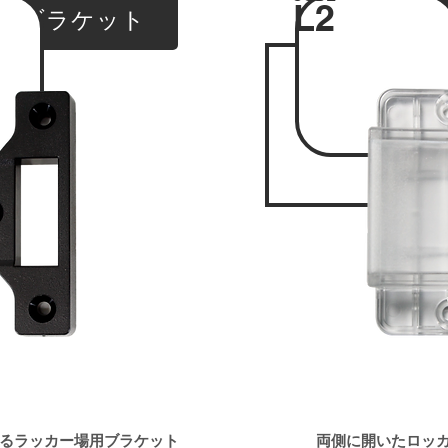
L2
形ブラケット
両門形
るラッカー場用ブラケット
両側に開いたロッ