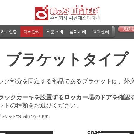
見積
허 / 인증
락커관리
제품소개
설치사례
고객센터
ブラケットタイプ
ック部分を固定する部品であるブラケットは、外文
ラックカーキを設置するロッカー場のドアを確認
ットの種類をお選びください。
ブラケットで出荷
になります。
CODE