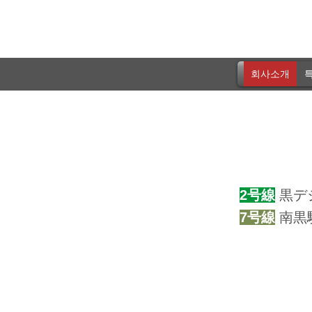
회사소개
특
2号線
黒デ
7号線
南黒