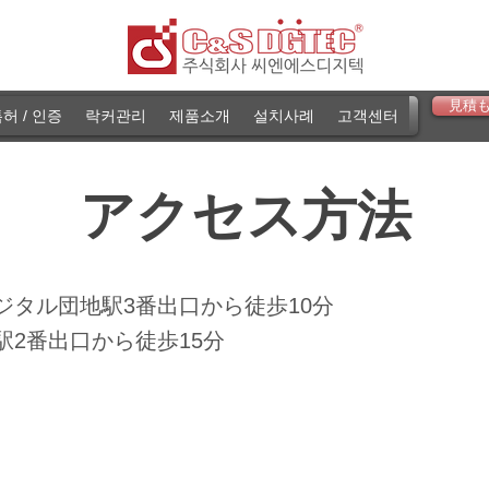
見積
허 / 인증
락커관리
제품소개
설치사례
고객센터
アクセス方法
ジタル団地駅3番出口から徒歩10分
駅2番出口から徒歩15分
電子ラックカーキ